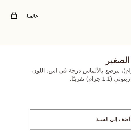
عالمنا
الصغير
وز عيار 18 (4.15 جرام)، مرصع بالألماس درجة ڤي اس، اللون
أضف إلى السلة