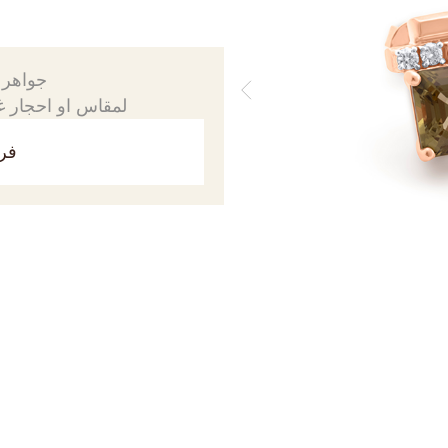
جواهرك
لمقاس او احجار غي
فري