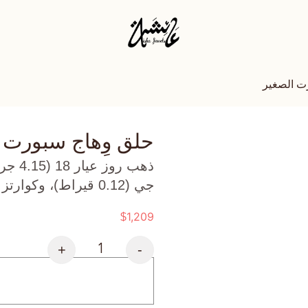
ت الصغير
حلق وِهاج سبورت 
ذهب ر
جي (0.12 قيراط)، وكوارتز زيتوني (1.1 جرام) تقريبًا.
1,209
$
+
-