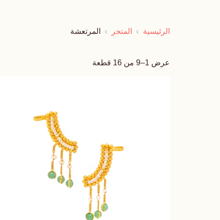
الرئيسية
المتجر
المرتعشة
عرض 1–9 من 16 قطعة