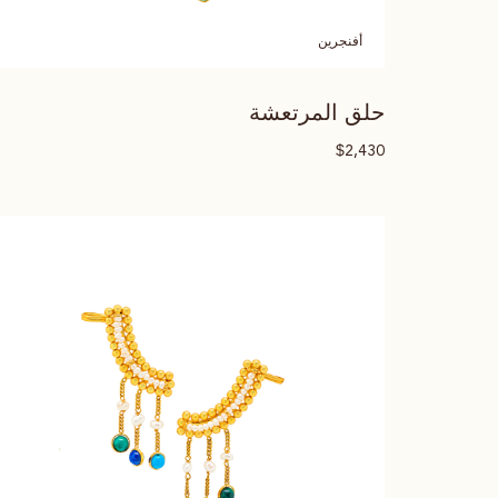
أفنجرين
حلق المرتعشة
$
2,430