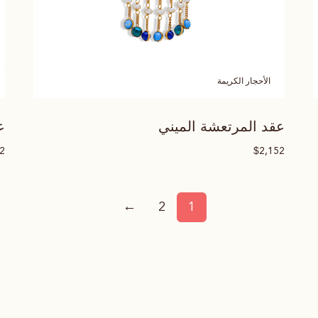
الأحجار الكريمة
عقد المرتعشة الميني
ع
$
52
2,152
←
2
1