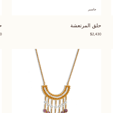
جاسبر
حلق المرتعشة
ح
$
30
2,430