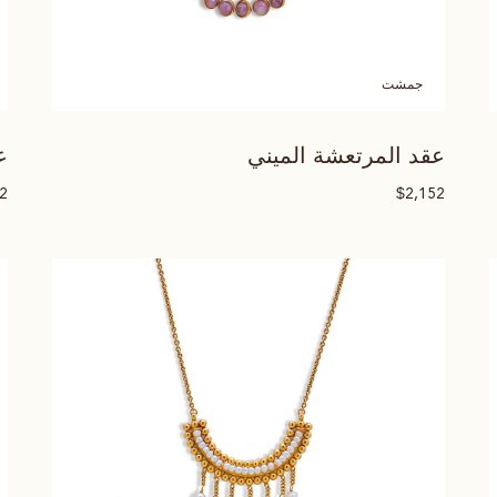
جمشت
عقد المرتعشة الميني
ع
$
52
2,152