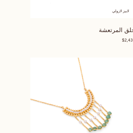
لابيز لازولي
لق المرتعشة
$
2,4