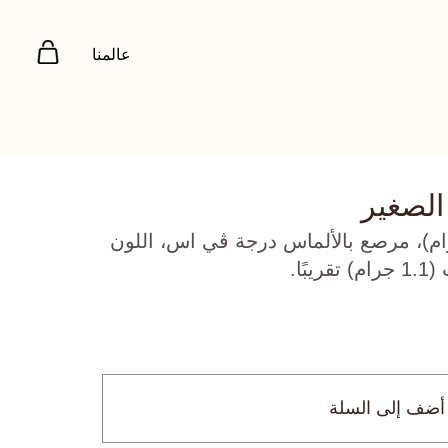
عالمنا
الصغير
وز عيار 18 (4.15 جرام)، مرصع بالألماس درجة ڤي اس، اللون
أضف إلى السلة