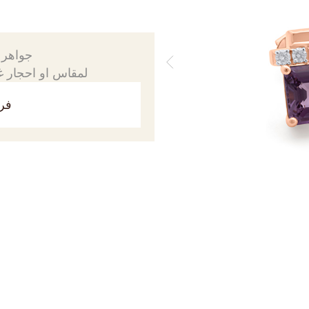
جواهرك
لمقاس او احجار غي
فري