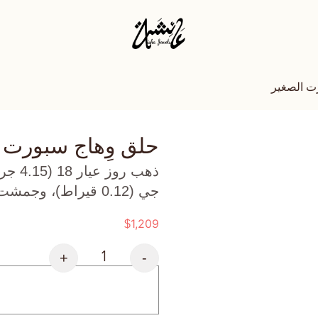
ت الصغير
حلق وِهاج سبورت 
ذهب ر
جي (0.12 قيراط)، وجمشت (1.1 جرام) تقريبًا.
1,209
$
+
-