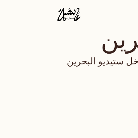
رين
خل ستيديو البحرين