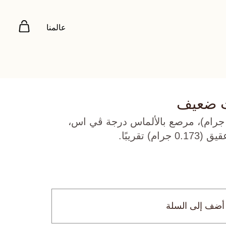
عالمنا
ت ضعيف
هب أصفر عيار 22 (4.945 جرام)، مرصع بالألماس درجة ڤي اس،
أضف إلى السلة