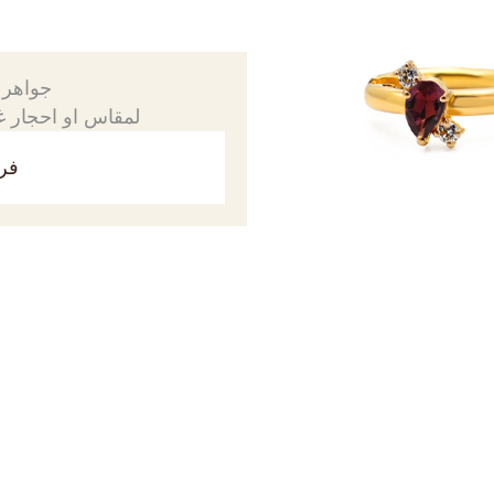
جواهرك
لمقاس او احجار غي
فري