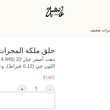
جرات ضعيف
حلق ملكة المجرا
ذ
اللون جي (0.12 قيراط)، وعقيق (0.173 جرام) تقريبًا.
1,482
$
+
-