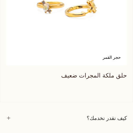
حجر القمر
س
حلق ملكة المجرات ضعيف
حلق
كيف نقدر نخدمك؟