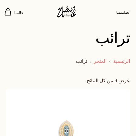
تصاميمنا
عالمنا
ترائب
الرئيسية
المتجر
ترائب
عرض ⁦9⁩ من كل النتائج