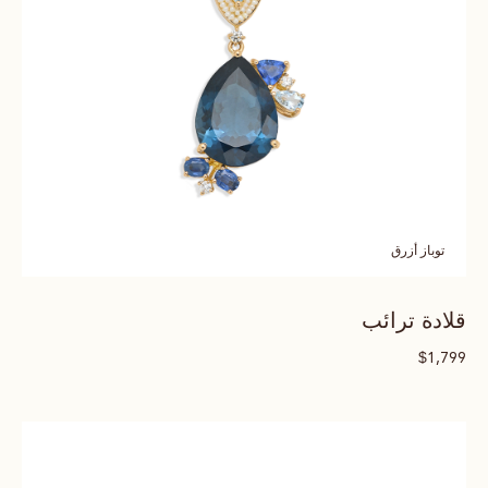
توباز أزرق
قلادة ترائب
$
1,799