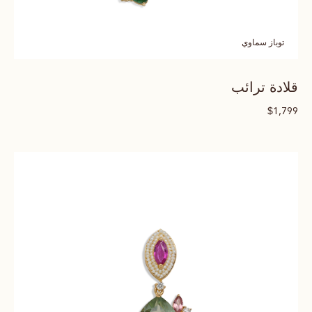
توباز سماوي
قلادة ترائب
$
1,799