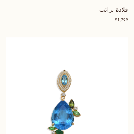
قلادة ترائب
$
1,799