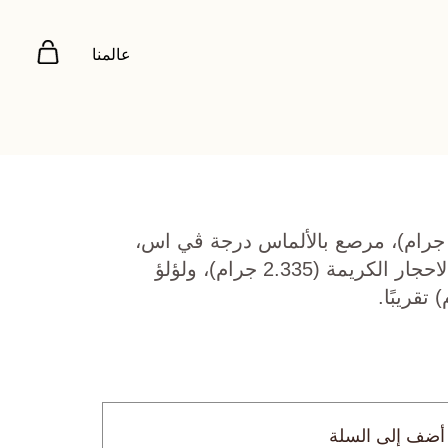
عالمنا
هب أصفر عيار 22 (5.076 جرام)، مرصع بالألماس درجة ڤي اس،
اللون جي (0.104 قيراط)، الاحجار الكريمة (2.335 جرام)، ولؤلؤ
أضف إلى السلة