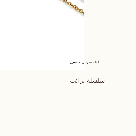
لؤلؤ بحريني طبيعي
سلسلة ترائب