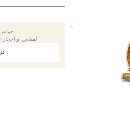
جواهرك
لمقاس او احجار غي
فري