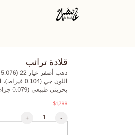
قلادة ترائب
ذ
بحريني طبيعي (0.079 جرام) تقريبًا.
1,799
$
+
-