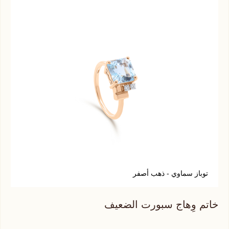
توباز سماوي - ذهب أصفر
ر
خاتم وِهاج سبورت الضعيف
خات