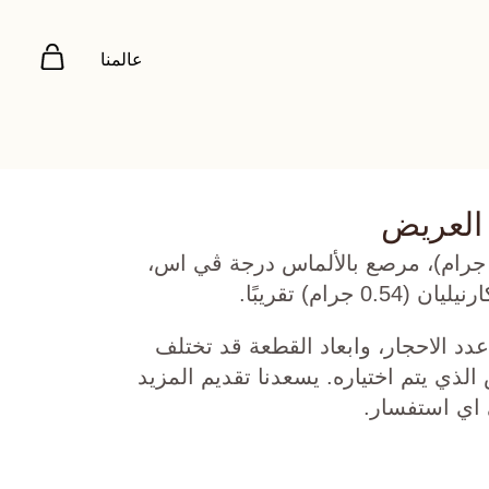
عالمنا
 العريض
هب أصفر عيار 18 (5.485 جرام)، مرصع بالألماس درجة ڤي اس،
دد الاحجار، وابعاد القطعة قد تختلف
ي يتم اختياره. يسعدنا تقديم المزيد
 اي استفسار.