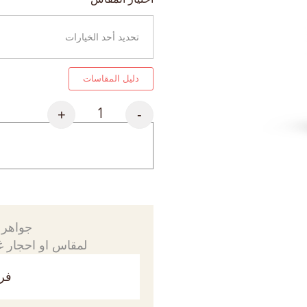
دليل المقاسات
+
-
جواهرك
لمقاس او احجار غي
فري