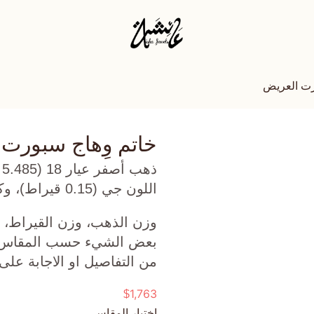
رت العريض
خاتم وِهاج سبورت
ذ
اللون جي (0.15 قيراط)، وكارنيليان (0.54 جرام) تقريبًا.
وزن الذهب، وزن القيراط، ع
بعض الشيء حسب المقاس الذ
من التفاصيل او الاجابة على
1,763
$
اختيار المقاس