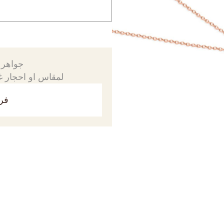
جواهرك
لمقاس او احجار غي
فري