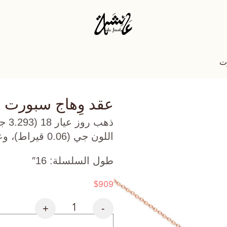
ت
عقد وِهاج سبورت
ذهب
اللون جي (0.06 قيراط)، وعقيق (0.54 جرام) تقريبًا.
طول السلسلة: 16″
909
$
+
-