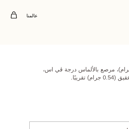
عالمنا
 روز عيار 18 (3.293 جرام)، مرصع بالألماس درجة ڤي اس،