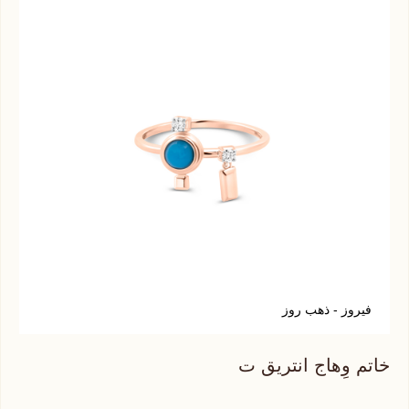
فيروز - ذهب روز
أ
خاتم وِهاج انتريق ت
خات