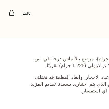
عالمنا
هب أبيض عيار 18 (6.299 جرام)، مرصع بالألماس درجة ڤي اس،
دد الاحجار، وابعاد القطعة قد تختلف
ي يتم اختياره. يسعدنا تقديم المزيد
 اي استفسار.