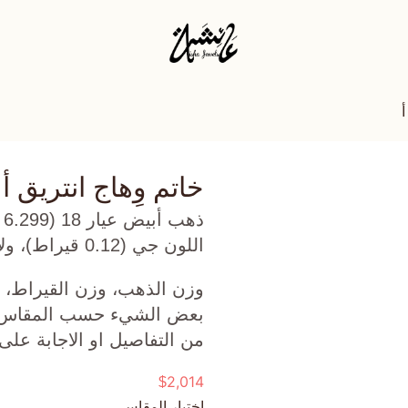
أ
خاتم وِهاج انتريق أ
ذ
اللون جي (0.12 قيراط)، ولابيز لازولي (1.225 جرام) تقريبًا.
وزن الذهب، وزن القيراط، ع
بعض الشيء حسب المقاس الذ
من التفاصيل او الاجابة على
2,014
$
اختيار المقاس