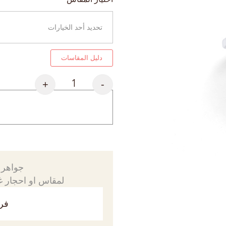
دليل المقاسات
+
-
جواهرك
لمقاس او احجار غي
فري