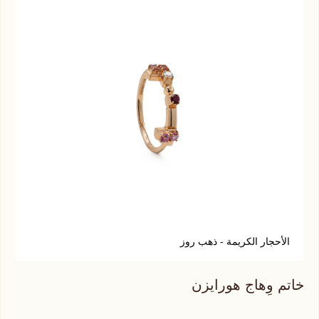
الأحجار الكريمة - ذهب روز
أ
خاتم وِهاج هورايزن
خات