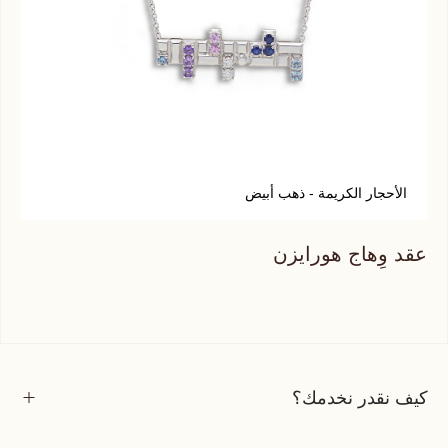
الأحجار الكريمة - ذهب أبيض
أ
عقد وِهاج هورايزن
عقد
كيف نقدر نخدمك؟