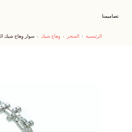
تصاميمنا
الرئيسية
المتجر
وِهاج شيك
سوار وِهاج شيك ال