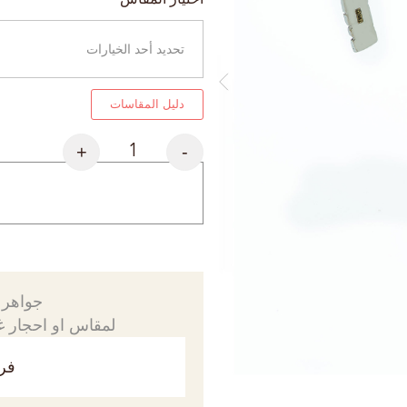
دليل المقاسات
+
-
جواهرك
لمقاس او احجار غي
فري