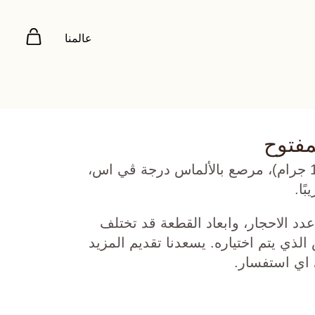
عالمنا
مفتوح
ذهب أبيض عيار 18 (16.497 جرام)، مرصع بالألماس درجة ڤي اس،
دد الاحجار، وابعاد القطعة قد تختلف
ي يتم اختياره. يسعدنا تقديم المزيد
 اي استفسار.