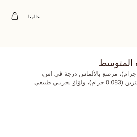
عالمنا
 المتوسط
هب أصفر عيار 22 (8.965 جرام)، مرصع بالألماس درجة ڤي اس،
اللون جي (0.48 قيراط)، سترين (0.083 جرام)، ولؤلؤ بحريني طبيعي