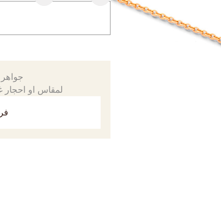
جواهرك
لمقاس او احجار غي
فري