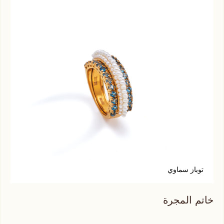
توباز سماوي
ف
خاتم المجرة
خات