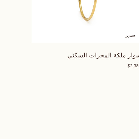
سترين
وار ملكة المجرات السكني
$
2,3