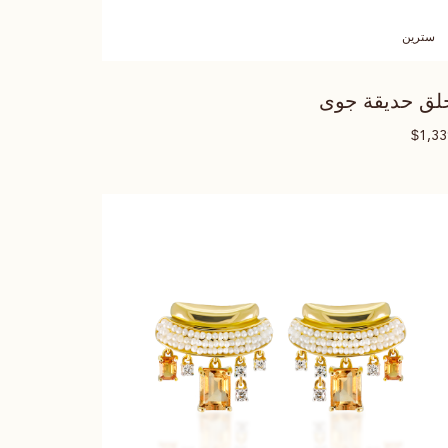
سترين
لق حديقة جوى
$
1,3