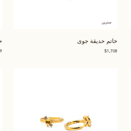
سترين
خاتم حديقة جوى
ح
$
79
1,708