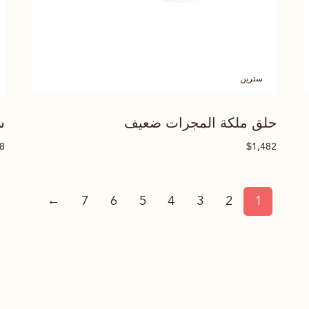
سترين
حلق ملكة المجرات ضعيف
س
$
88
1,482
←
7
6
5
4
3
2
1