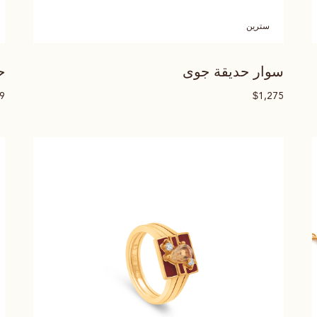
سترين
سوار حديقة جوى
ح
$
39
1,275